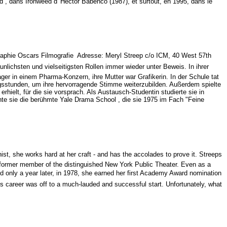
 , dans Ironweed d' Hector Babenco (1987), et surtout, en 1995, dans le
raphie Oscars Filmografie  Adresse: Meryl Streep c/o ICM, 40 West 57th
unlichsten und vielseitigsten Rollen immer wieder unter Beweis. In ihrer
er in einem Pharma-Konzern, ihre Mutter war Grafikerin. In der Schule tat
gsstunden, um ihre hervorragende Stimme weiterzubilden. Außerdem spielte
erhielt, für die sie vorsprach. Als Austausch-Studentin studierte sie in
te sie die berühmte Yale Drama School , die sie 1975 im Fach "Feine
t, she works hard at her craft - and has the accolades to prove it. Streeps
 a former member of the distinguished New York Public Theater. Even as a
nd only a year later, in 1978, she earned her first Academy Award nomination
s career was off to a much-lauded and successful start. Unfortunately, what