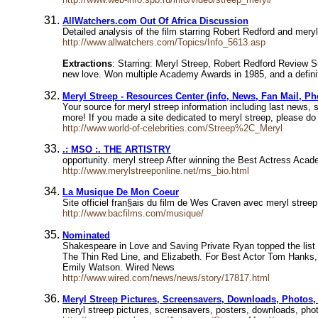
AllWatchers.com Out Of Africa Discussion
Detailed analysis of the film starring Robert Redford and mery
http://www.allwatchers.com/Topics/Info_5613.asp
Extractions
: Starring: Meryl Streep, Robert Redford Review Su
new love. Won multiple Academy Awards in 1985, and a definite m
Meryl Streep - Resources Center (info, News, Fan Mail, Ph
Your source for meryl streep information including last news, 
more! If you made a site dedicated to meryl streep, please do n
http://www.world-of-celebrities.com/Streep%2C_Meryl
.: MSO :. THE ARTISTRY
opportunity. meryl streep After winning the Best Actress Ac
http://www.merylstreeponline.net/ms_bio.html
La Musique De Mon Coeur
Site officiel fran§ais du film de Wes Craven avec meryl streep
http://www.bacfilms.com/musique/
Nominated
Shakespeare in Love and Saving Private Ryan topped the list 
The Thin Red Line, and Elizabeth. For Best Actor Tom Hanks,
Emily Watson. Wired News
http://www.wired.com/news/news/story/17817.html
Meryl Streep Pictures, Screensavers, Downloads, Photos, 
meryl streep pictures, screensavers, posters, downloads, pho