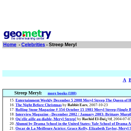
Home
-
Celebrities
- Streep Meryl
A
Streep Meryl:
more books (100)
Entertainment Weekly December 5 2008 Meryl Streep The Queen of 
The Night Before Christmas
by
Rabbit Ears
, 2007-10-23
Rolling Stone Magazine # 354 October 15 1981 Meryl Streep (Single B
Interview Magazine - December 2002 / January 2003: Brittany Murphy
Qu'elle aille au diable, Meryl Streep!
by
Rachid El-Daï¿½f
, 2004-07-0
Alumni by Drama School in the United States: Yale School of Drama 
Oscar de La Meilleure Actrice: Grace Kelly, Elizabeth Taylor, Meryl