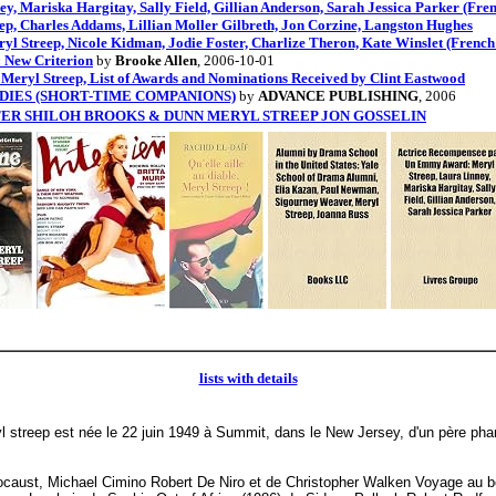
 Mariska Hargitay, Sally Field, Gillian Anderson, Sarah Jessica Parker (Fren
p, Charles Addams, Lillian Moller Gilbreth, Jon Corzine, Langston Hughes
yl Streep, Nicole Kidman, Jodie Foster, Charlize Theron, Kate Winslet (French
: New Criterion
by
Brooke Allen
, 2006-10-01
y Meryl Streep, List of Awards and Nominations Received by Clint Eastwood
UDDIES (SHORT-TIME COMPANIONS)
by
ADVANCE PUBLISHING
, 2006
HUNTER SHILOH BROOKS & DUNN MERYL STREEP JON GOSSELIN
lists with details
yl streep est née le 22 juin 1949 à Summit, dans le New Jersey, d'un père ph
caust, Michael Cimino Robert De Niro et de Christopher Walken Voyage au bou