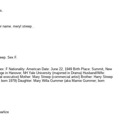
nks.
her name. meryl streep .
treep. Sex F.
: F Nationality: American Date: June 22, 1949 Birth Place: Summit, New
ege in Hanover, NH Yale University (majorred in Drama) Husband/Wife:
l executive) Mother: Mary Streep (commercial artist) Brother: Harry Streep
 ; born 1979) Daughter: Mary Willa Gummer (aka Mamie Gummer; born
Charlize