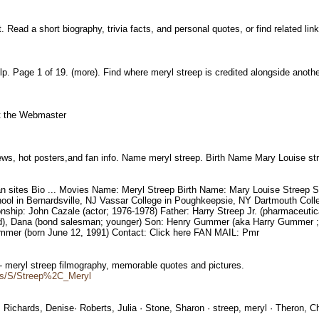
Read a short biography, trivia facts, and personal quotes, or find related li
lp. Page 1 of 19. (more). Find where meryl streep is credited alongside anot
act the Webmaster
views, hot posters,and fan info. Name meryl streep. Birth Name Mary Louise s
ites Bio ... Movies Name: Meryl Streep Birth Name: Mary Louise Streep Sex
hool in Bernardsville, NJ Vassar College in Poughkeepsie, NY Dartmouth Coll
ship: John Cazale (actor; 1976-1978) Father: Harry Streep Jr. (pharmaceutica
kead), Dana (bond salesman; younger) Son: Henry Gummer (aka Harry Gummer
mer (born June 12, 1991) Contact: Click here FAN MAIL: Pmr
 - meryl streep filmography, memorable quotes and pictures.
ies/S/Streep%2C_Meryl
· Richards, Denise· Roberts, Julia · Stone, Sharon · streep, meryl · Theron, 