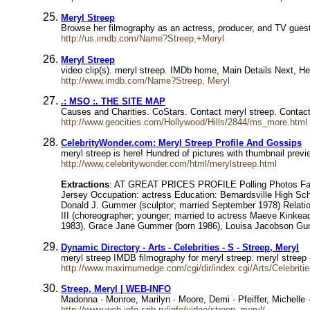
Meryl Streep
Browse her filmography as an actress, producer, and TV guest. 
http://us.imdb.com/Name?Streep,+Meryl
Meryl Streep
video clip(s). meryl streep. IMDb home, Main Details Next, He
http://www.imdb.com/Name?Streep, Meryl
.: MSO :. THE SITE MAP
Causes and Charities. CoStars. Contact meryl streep. Cont
http://www.geocities.com/Hollywood/Hills/2844/ms_more.html
CelebrityWonder.com: Meryl Streep Profile And Gossips
meryl streep is here! Hundred of pictures with thumbnail pre
http://www.celebritywonder.com/html/merylstreep.html
Extractions
: AT GREAT PRICES PROFILE Polling Photos Fan s
Jersey Occupation: actress Education: Bernardsville High Sc
Donald J. Gummer (sculptor; married September 1978) Relation
III (choreographer; younger; married to actress Maeve Kin
1983), Grace Jane Gummer (born 1986), Louisa Jacobson Gum
Dynamic Directory - Arts - Celebrities - S - Streep, Meryl
meryl streep IMDB filmography for meryl streep. meryl streep
http://www.maximumedge.com/cgi/dir/index.cgi/Arts/Celebrit
Streep, Meryl | WEB-INFO
Madonna · Monroe, Marilyn · Moore, Demi · Pfeiffer, Michelle 
http://www.web-info.spb.ru/info/video/streep_meryl/