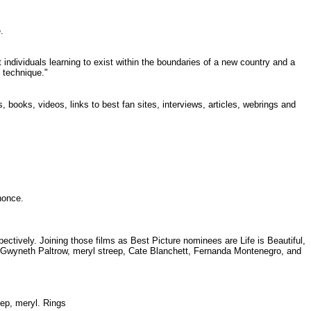
te.
individuals learning to exist within the boundaries of a new country and a
m technique."
 books, videos, links to best fan sites, interviews, articles, webrings and
annonce.
tively. Joining those films as Best Picture nominees are Life is Beautiful,
 Gwyneth Paltrow, meryl streep, Cate Blanchett, Fernanda Montenegro, and
reep, meryl. Rings