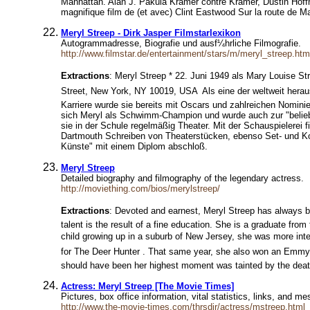
Manhattan. Alan J. Pakula Kramer contre Kramer, Dustin Hoffm
magnifique film de (et avec) Clint Eastwood Sur la route d
Meryl Streep - Dirk Jasper Filmstarlexikon
Autogrammadresse, Biografie und ausf¼hrliche Filmografie.
http://www.filmstar.de/entertainment/stars/m/meryl_streep.htm
Extractions
: Meryl Streep * 22. Juni 1949 als Mary Louise St
Street, New York, NY 10019, USA  Als eine der weltweit heraus
Karriere wurde sie bereits mit Oscars und zahlreichen Nomini
sich Meryl als Schwimm-Champion und wurde auch zur "belieb
sie in der Schule regelmäßig Theater. Mit der Schauspielerei fin
Dartmouth Schreiben von Theaterstücken, ebenso Set- und Kos
Künste" mit einem Diplom abschloß.
Meryl Streep
Detailed biography and filmography of the legendary actress.
http://moviething.com/bios/merylstreep/
Extractions
: Devoted and earnest, Meryl Streep has always be
talent is the result of a fine education. She is a graduate fr
child growing up in a suburb of New Jersey, she was more inter
for The Deer Hunter . That same year, she also won an Emmy fo
should have been her highest moment was tainted by the death
Actress: Meryl Streep [The Movie Times]
Pictures, box office information, vital statistics, links, and 
http://www.the-movie-times.com/thrsdir/actress/mstreep.html