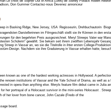
an Le choix de Sophie Out of Africa (1986) de Sidney Pollack Robert Redford
e Madison, Don Gummer Contactez-nous Devenez annonceur
l
reep in Basking Ridge, New Jersey, USA  Regisseurin, Drehbuchautorin  Biog
ragendsten Darstellerinnen im Filmgeschäft stellt sie ihr Können in den ersta
erungen für den begehrten Preis ausgezeichnet. Meryl Streeps Vater war Manag
testen Schülerin" gewählt. Sie bekam seit ihrem zwölften Lebensjahr Gesan
g Streep in Vassar an, wo sie die Titelrolle in ihter ersten College-Produktion 
tüm-Design. Nachdem sie ihre Graduierung in Vassar erhalten hatte, besuch
en known as one of the hardest working actresses in Hollywood. A perfectionis
om the renown institutions of Vassar and the Yale School of Drama, as well as
ested in opera than anything else. Meryls feature film debut came in Julia a
r her portrayal of a Holocaust survivor in the mini-series Holocaust . Streep
 of her lover from bone cancer, John Cazale (Fredo of the
message board.