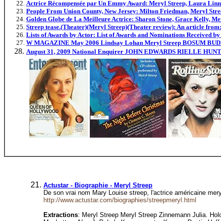
Actrice Récompensée par Un Emmy Award: Meryl Streep, Laura Linney,
People From Union County, New Jersey: Milton Friedman, Meryl Stree
Golden Globe de La Meilleure Actrice: Sharon Stone, Grace Kelly, Mer
Streep tease.(Theater)(Meryl Streep)(Theater review): An article from
Lists of Awards by Actor: List of Awards and Nominations Received b
W MAGAZINE May 2006 Lindsay Lohan Meryl Streep BOSUM B
August 31, 2009 National Enquirer JOHN EDWARDS RIELLE 
Actustar - Biographie - Meryl Streep
De son vrai nom Mary Louise streep, l'actrice américaine mer
http://www.actustar.com/biographies/streepmeryl.html
Extractions
: Meryl Streep Meryl Streep Zinnemann Julia. Holo