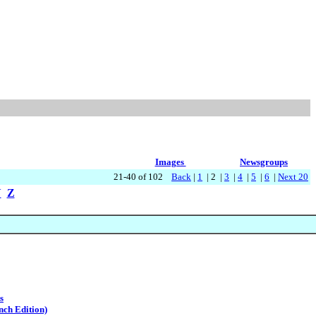
Images
Newsgroups
21-40 of 102
Back
|
1
| 2 |
3
|
4
|
5
|
6
|
Next 20
Y
Z
s
nch Edition)