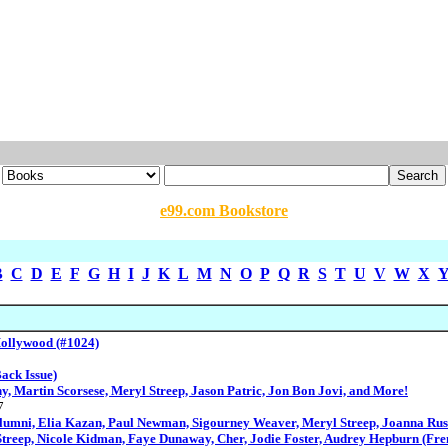
e99.com Bookstore
B
C
D
E
F
G
H
I
J
K
L
M
N
O
P
Q
R
S
T
U
V
W
X
Hollywood (#1024)
ack Issue)
, Martin Scorsese, Meryl Streep, Jason Patric, Jon Bon Jovi, and More!
7
Alumni, Elia Kazan, Paul Newman, Sigourney Weaver, Meryl Streep, Joanna Rus
 Streep, Nicole Kidman, Faye Dunaway, Cher, Jodie Foster, Audrey Hepburn (Fre