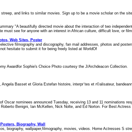
l streep, and links to similar movies. Sign up to be a movie scholar on the si
mmary "A beautifully directed movie about the interaction of two independent 
ust see for anyone with an interest in African culture, difficult love, or fil
otos, Web Sites, Poster
selective filmography and discography, fan mail addresses, photos and posters,
ot hesitate to submit it for being freely listed at WorldOf
ademy Awardfor Sophie's Choice Photo courtesy the J/Archdeacon Collection.
, Angela Basset et Gloria Estefan histoire, interpr¨tes et r©alisateur, bande
of Oscar nominees announced Tuesday, receiving 13 and 11 nominations respec
 Roberto Benigni, Ian McKellen, Nick Nolte, and Ed Norton. For Best Actress
Posters, Biography, Wall
tos, biography, wallpaper,filmography, movies, videos. Home Actresses S st